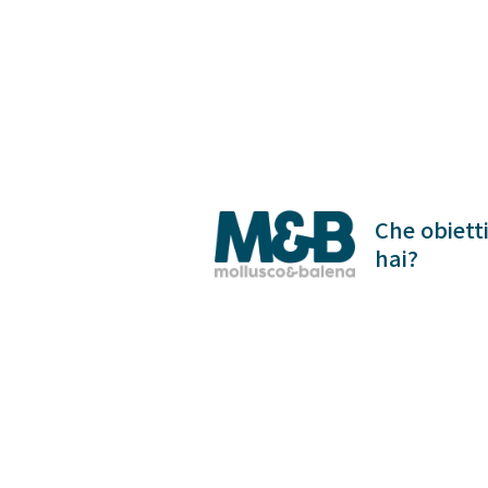
Skip
to
content
Che obietti
hai?