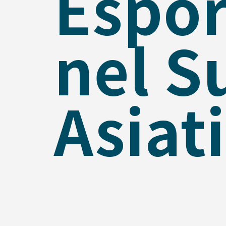
Espor
nel S
Asiat