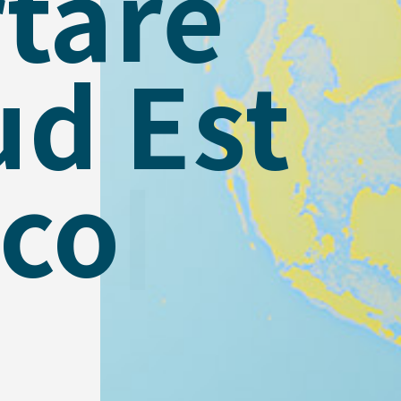
tare
ud Est
ico
|