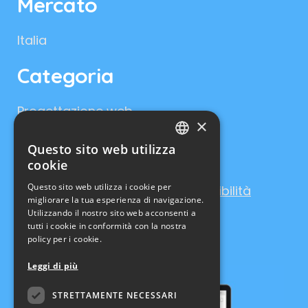
Mercato
Italia
Categoria
Progettazione web
×
Promozione online
Questo sito web utilizza
Social media
ITALIAN
cookie
Consulenza digitale
ENGLISH
Questo sito web utilizza i cookie per
Consulenza di usabilità e accessibilità
migliorare la tua esperienza di navigazione.
Consulenza di marketing
Utilizzando il nostro sito web acconsenti a
tutti i cookie in conformità con la nostra
policy per i cookie.
Leggi di più
STRETTAMENTE NECESSARI