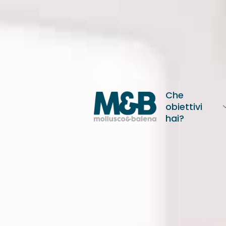
Skip
to
content
Che
obiettivi
hai?