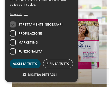
policy per i cookie.
Leggi di più
STRETTAMENTE NECESSARI
PROFILAZIONE
MARKETING
FUNZIONALITÀ
ACCETTA TUTTO
RIFIUTA TUTTO
MOSTRA DETTAGLI
Regenera
Prev
1
2
3
4
5
Next