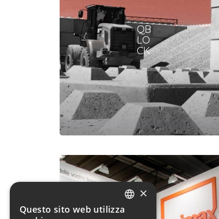
QB
LO
CK
×
Ni
Questo sito web utilizza
ma
ITALIAN