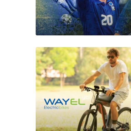
Wa
yel