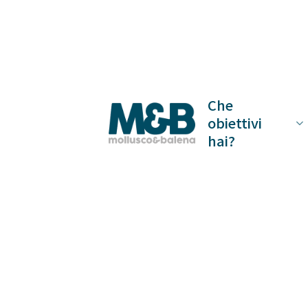
Skip
to
content
Che
obiettivi
hai?