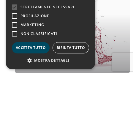
STRETTAMENTE NECESSARI
PROFILAZIONE
MARKETING
NON CLASSIFICATI
ACCETTA TUTTO
RIFIUTA TUTTO
MOSTRA DETTAGLI
Felsina Calcio
Prev
1
2
3
Next
Azienda
Comunicazione Digitale
Comunicazione
Consulenza