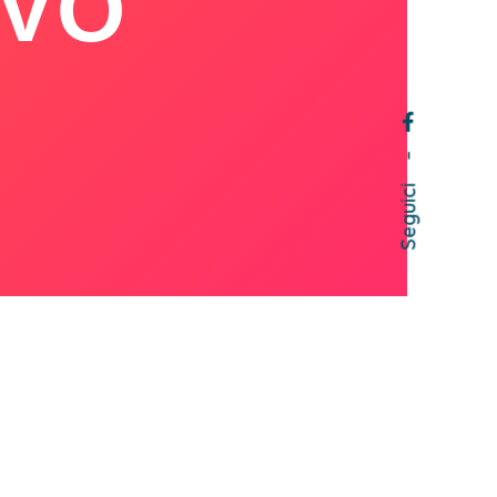
IVO
–
Seguici