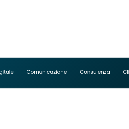
itale
Comunicazione
Consulenza
Cl
ional Design Centre
 Middle Rd #03-01
gapore 188969