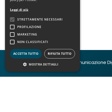
Leggi di più
STRETTAMENTE NECESSARI
PROFILAZIONE
MARKETING
NON CLASSIFICATI
ACCETTA TUTTO
RIFIUTA TUTTO
Azienda
Comunicazione Dig
MOSTRA DETTAGLI
© M&B S.R.L.
Nat
Via Croce Coperta, 11 – Bologna
111
info@molluscobalena.it
Sin
051 5871676