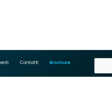
ienti
Contatti
Brochure
Privacy policy
–
Cookies policy
P. IVA/ Cod. Fiscale: 03553041207